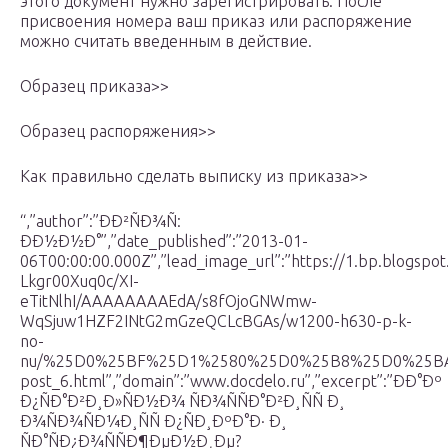
этого документ нужно зарегистрировать. После
присвоения номера ваш приказ или распоряжение
можно считать введенным в действие.
Образец приказа>>
Образец распоряжения>>
Как правильно сделать выписку из приказа>>
“,”author”:”ÐÐ²ÑÐ¾Ñ:
ÐÐ½Ð½Ð°”,”date_published”:”2013-01-
06T00:00:00.000Z”,”lead_image_url”:”https://1.bp.blogspot
Lkgr00Xuq0c/XI-
eTitNlhI/AAAAAAAAEdA/s8fOjoGNWmw-
WqSjuw1HZF2INtG2mGzeQCLcBGAs/w1200-h630-p-k-
no-
nu/%25D0%25BF%25D1%2580%25D0%25B8%25D0%25BA%25D
post_6.html”,”domain”:”www.docdelo.ru”,”excerpt”:”ÐÐ°Ðº
Ð¿ÑÐ°Ð²Ð¸Ð»ÑÐ½Ð¾ ÑÐ¾ÑÑÐ°Ð²Ð¸ÑÑ Ð¸
Ð¾ÑÐ¾ÑÐ¼Ð¸ÑÑ Ð¿ÑÐ¸ÐºÐ°Ð· Ð¸
ÑÐ°ÑÐ¿Ð¾ÑÑÐ¶ÐµÐ½Ð¸Ðµ?