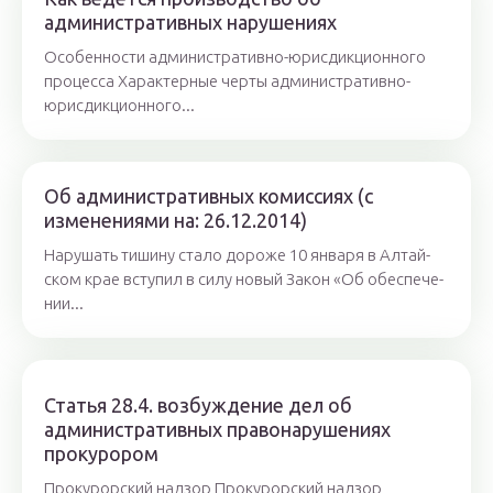
административных нарушениях
Особенности административно-юрисдикционного
процесса Характерные черты административно-
юрисдикционного...
Об административных комиссиях (с
изменениями на: 26.12.2014)
Нарушать тишину стало дороже 10 ян­ва­ря в Ал­тай­
ском крае всту­пил в си­лу но­вый За­кон «Об обес­пе­че­
нии...
Статья 28.4. возбуждение дел об
административных правонарушениях
прокурором
Прокурорский надзор Прокурорский надзор