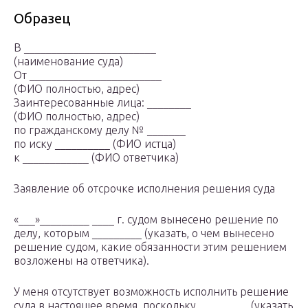
Образец
В ________________________
(наименование суда)
От ________________________
(ФИО полностью, адрес)
Заинтересованные лица: ________
(ФИО полностью, адрес)
по гражданскому делу № _______
по иску __________ (ФИО истца)
к ____________ (ФИО ответчика)
Заявление об отсрочке исполнения решения суда
«___»_________ ____ г. судом вынесено решение по
делу, которым _________ (указать, о чем вынесено
решение судом, какие обязанности этим решением
возложены на ответчика).
У меня отсутствует возможность исполнить решение
суда в настоящее время, поскольку _________ (указать