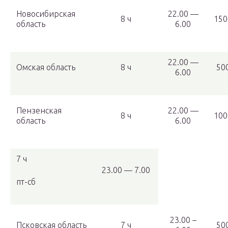
Новосибирская
22.00 —
8 ч
150
область
6.00
22.00 —
Омская область
8 ч
50
6.00
Пензенская
22.00 —
8 ч
100
область
6.00
7 ч
23.00 — 7.00
пт-сб
23.00 –
Псковская область
7 ч
50