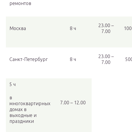
ремонтов
23.00 –
Москва
8 ч
100
7.00
23.00 –
Санкт-Петербург
8 ч
50
7.00
5 ч
в
7.00 – 12.00
многоквартирных
домах в
выходные и
праздники