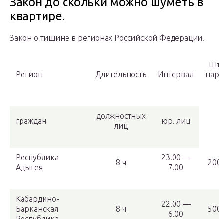
Закон до скольки можно шуметь в
квартире.
Закон о тишине в регионах Российской Федерации.
Шт
Регион
Длительность
Интервал
на
должностных
граждан
юр. лиц
лиц
Республика
23.00 —
8 ч
20
Адыгея
7.00
Кабардино-
22.00 —
Барканская
8 ч
50
6.00
Республика