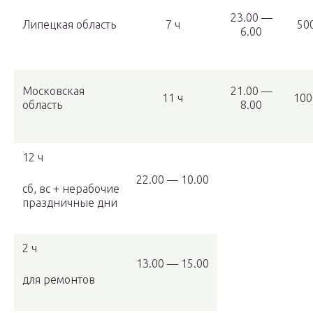
23.00 —
Липецкая область
7 ч
50
6.00
Московская
21.00 —
11 ч
100
область
8.00
12 ч
22.00 — 10.00
сб, вс + нерабочие
праздничные дни
2 ч
13.00 — 15.00
для ремонтов