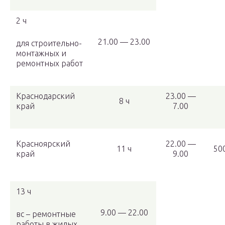
2 ч
21.00 — 23.00
для строительно-
монтажных и
ремонтных работ
Краснодарский
23.00 —
8 ч
край
7.00
Красноярский
22.00 —
11 ч
50
край
9.00
13 ч
9.00 — 22.00
вс – ремонтные
работы в жилых