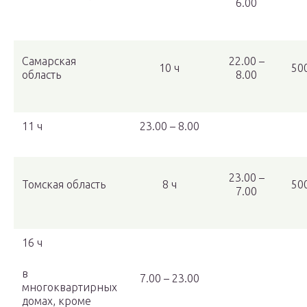
6.00
Самарская
22.00 –
10 ч
50
область
8.00
11 ч
23.00 – 8.00
23.00 –
Томская область
8 ч
50
7.00
16 ч
в
7.00 – 23.00
многоквартирных
домах, кроме