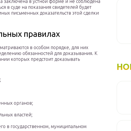
ла заключена в устной форме и не соблюдена
ься в суде на показания свидетелей будет
иных письменных доказательств этой сделки
льных правилах
атриваются в особом порядке, для них
еделению обязанностей для доказывания. К
ании которых предстоит доказывать
НО
;
енных органов;
льных властей;
его в государственном, муниципальном