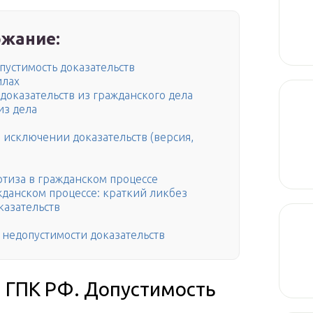
жание:
пустимость доказательств
илах
доказательств из гражданского дела
из дела
б исключении доказательств (версия,
ртиза в гражданском процессе
жданском процессе: краткий ликбез
казательств
о недопустимости доказательств
0 ГПК РФ. Допустимость