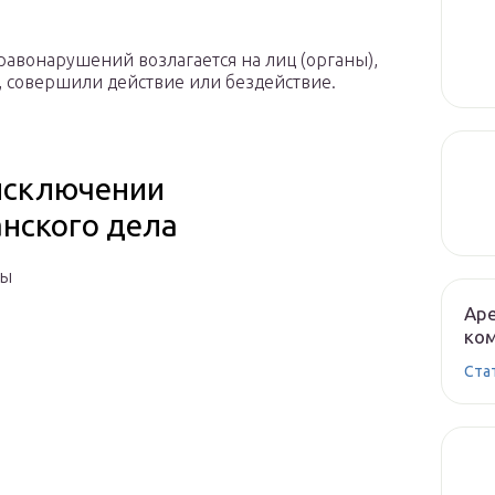
авонарушений возлагается на лиц (органы),
, совершили действие или бездействие.
исключении
анского дела
ны
Аре
ком
Ста