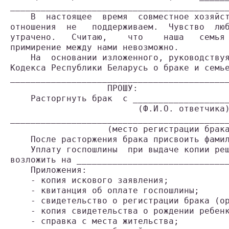
___________________________________________
    В  настоящее  время  совместное хозяйст
отношения  не   поддерживаем.  Чувство  люб
утрачено.   Считаю,    что    наша   семья 
примирение между нами невозможно.

    На  основании изложенного, руководствуя
Кодекса Республики Беларусь о браке и семье
___________________________________________
                   ПРОШУ:

    Расторгнуть брак  с ___________________
                         (Ф.И.О. ответчика)
___________________________________________
                   (место регистрации брака
    После расторжения брака присвоить фамил
    Уплату госпошлины  при выдаче копии реш
возложить на ______________________________
    Приложения:

    - копия искового заявления;

    - квитанция об оплате госпошлины;

    - свидетельство о регистрации брака (ор
    - копия свидетельства о рождении ребенк
    - справка с места жительства;
