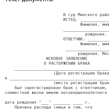
                                           
                        В суд Минского райо
                        ИСТЕЦ: ____________
                               Фамилия, имя
                        ___________________
                                 рождения. 
                        ОТВЕТЧИК: _________
                               Фамилия, имя
                         __________________
                              рождения. Мес
                 ИСКОВОЕ ЗАЯВЛЕНИЕ

                О РАСТОРЖЕНИИ БРАКА

    _______________________________________
                    (Дата регистрации брака
в _________________________________________
                    (место регистрации брак
    был зарегистрирован брак с ответчиком, 
совместной жизни имеем несовершеннолетнего 
                                           
дата рождения "___" _______ ____ г.

    Причина распада семьи в том, что ______