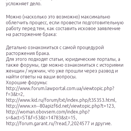
усложняет дело.
Можно (насколько это возможно) максимально
облегчить процесс, если провести подготовительную
работу перед тем, как составить исковое заявление
на расторжение брака:
Детально ознакомиться с самой процедурой
расторжения брака.
Для этого подходят статьи, юридические порталы, а
также форумы, где можно ознакомиться с историями
женщин / мужчин, что уже прошли через развод и
найти ответы на ваши вопросы.
Хорошие форумы:
http://www.forum.lawportal.com.ua/viewtopic.php?
f=3&t=2,
http://www.kid.ru/forum/txt/index.php/t35353.html,
http://www.xn--80apizf6d.net/viewtopic.php?t=123,
http://woman.obovsem.com/index.php?
s=&act=ST&f=53&t=14783&st=15,
http://forum.garant.ru/?read,7,2024577 и другие.